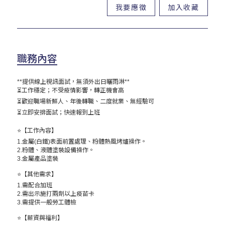
我要應徵
加入收藏
職務內容
**提供線上視訊面試，無須外出日曬雨淋**
⏳工作穩定；不受疫情影響，轉正機會高
⏳歡迎職場新鮮人、年後轉職、二度就業、無經驗可
⏳立即安排面試；快速報到上班
⭐【工作內容】
1.金屬(白鐵)表面前置處理、粉體熱風烤爐操作。
2.粉體、液體塗裝設備操作。
3.金屬產品塗裝
⭐【其他需求】
1.需配合加班
2.需出示施打兩劑以上疫苗卡
3.需提供一般勞工體檢
⭐【薪資與福利】