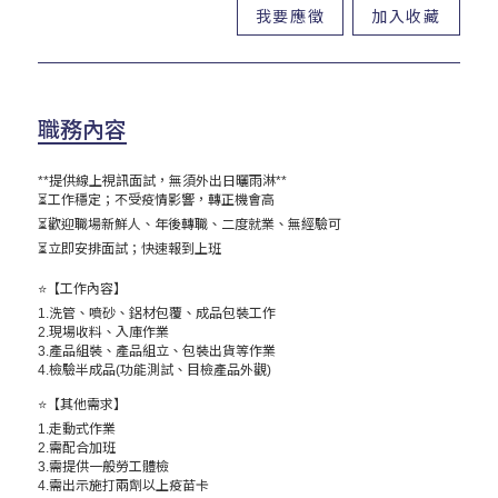
我要應徵
加入收藏
職務內容
**提供線上視訊面試，無須外出日曬雨淋**
⏳工作穩定；不受疫情影響，轉正機會高
⏳歡迎職場新鮮人、年後轉職、二度就業、無經驗可
⏳立即安排面試；快速報到上班
⭐【工作內容】
1.洗管、噴砂、鋁材包覆、成品包裝工作
2.現場收料、入庫作業
3.產品組裝、產品組立、包裝出貨等作業
4.檢驗半成品(功能測試、目檢產品外觀)
⭐【其他需求】
1.走動式作業
2.需配合加班
3.需提供一般勞工體檢
4.需出示施打兩劑以上疫苗卡